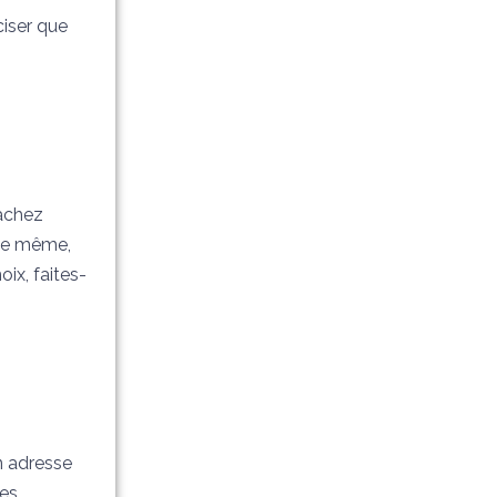
ciser que
achez
 De même,
ix, faites-
on adresse
ses