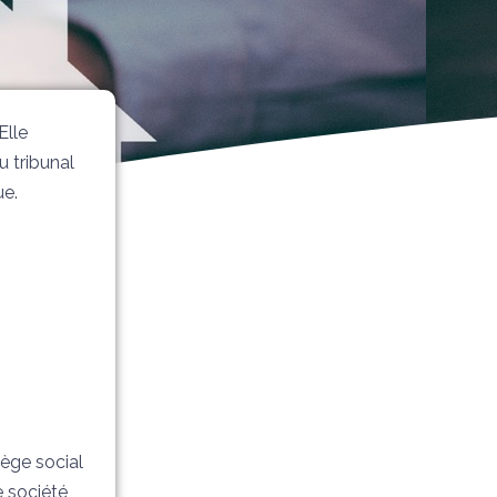
Elle
u tribunal
ue.
iège social
e société