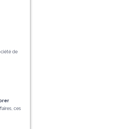
ociété de
orer
faires, ces