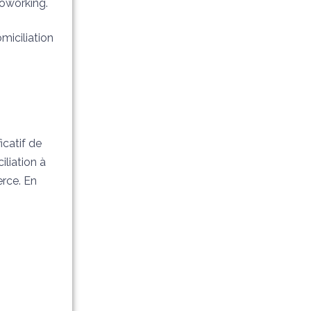
coworking.
miciliation
icatif de
iliation à
erce. En