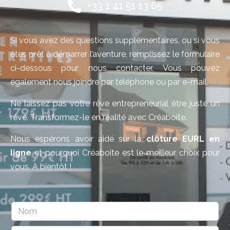
+33 1 41 51 13 65
Si vous avez des questions supplémentaires, ou si vous
êtes prêt à démarrer l’aventure, remplissez le formulaire
ci-dessous pour nous contacter. Vous pouvez
également nous joindre par téléphone ou par e-mail.
Ne laissez pas votre rêve entrepreneurial être juste un
rêve. Transformez-le en réalité avec Créaboite.
Nous espérons avoir aidé sur la
clôture EURL en
ligne
et pourquoi Créaboite est le meilleur choix pour
vous. A bientôt !