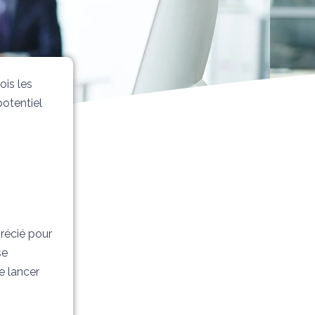
ois les
potentiel
précié pour
se
e lancer