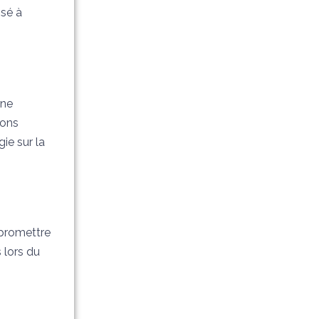
sé à
une
ions
ie sur la
mpromettre
s lors du