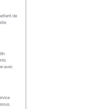
ettent de
site
dIn
ents
ée avec
service
essus.