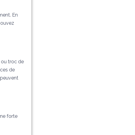
ement. En
 pouvez
 ou troc de
ices de
s peuvent
une forte