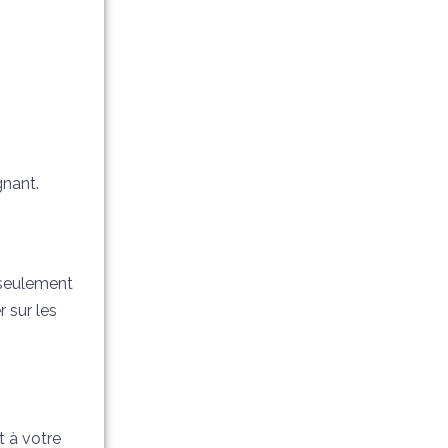
gnant.
 seulement
 sur les
t à votre