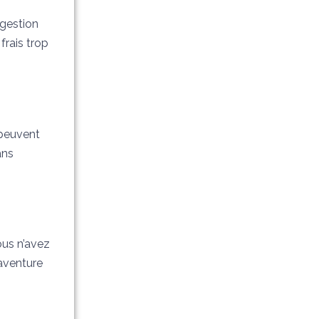
 gestion
frais trop
 peuvent
ans
ous n’avez
’aventure