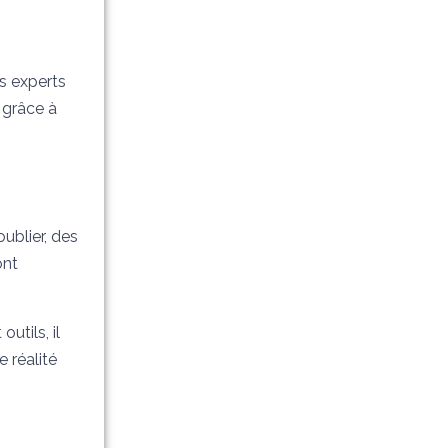
es experts
 grâce à
oublier, des
ont
utils, il
e réalité