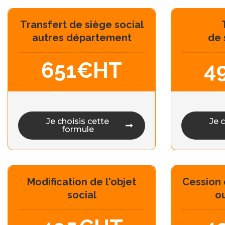
Transfert de siège social
autres département
de 
651€HT
4
Je choisis cette
Je 
formule
Modification de l'objet
Cession 
social
ou