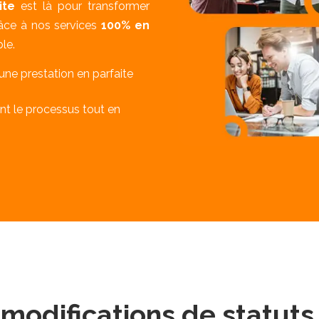
ite
est là pour transformer
âce à nos services
100% en
ble.
ne prestation en parfaite
t le processus tout en
 modifications de statut