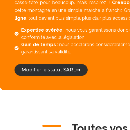
casse-tête pour beaucoup. Mais respirez !
Créabo
cette montagne en une simple marche à franchir. Gr
ligne
, tout devient plus simple, plus clair, plus accessi
Expertise avérée
: nous vous garantissons donc u
conformité avec la législation
Gain de temps
: nous accélérons considérablemen
garantissant sa validité.
Modifier le statut SARL
Toutes vos