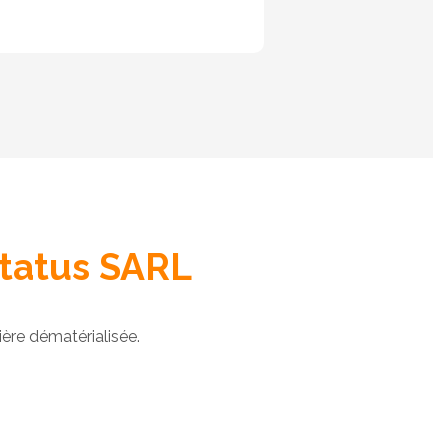
Status SARL
re dématérialisée.