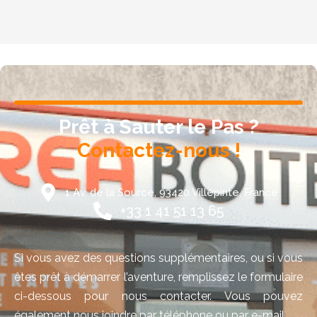
Prêt à Sauter le Pas ?
Contactez-nous !
1 Av. de la Source, 93420 Villepinte, France
+33 1 41 51 13 65
Si vous avez des questions supplémentaires, ou si vous
êtes prêt à démarrer l’aventure, remplissez le formulaire
ci-dessous pour nous contacter. Vous pouvez
également nous joindre par téléphone ou par e-mail.