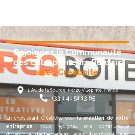
Rejoignez la Communauté
des Entrepreneurs Réussis
avec Créaboite
1 Av. de la Source, 93420 Villepinte, France
+33 1 41 51 13 65
En choisissant Créaboite pour la
création de votre
entreprise
, vous rejoignez une communauté
dynamique d’entrepreneurs ayant transformé leurs