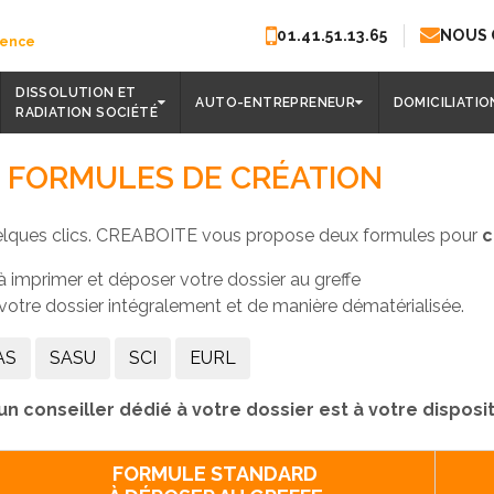
01.41.51.13.65
NOUS
rence
DISSOLUTION ET
AUTO-ENTREPRENEUR
DOMICILIATIO
RADIATION SOCIÉTÉ
S
FORMULES DE CRÉATION
elques clics. CREABOITE vous propose deux formules pour
c
à imprimer et déposer votre dossier au greffe
votre dossier intégralement et de manière dématérialisée.
AS
SASU
SCI
EURL
un conseiller dédié à votre dossier est à votre disposi
FORMULE STANDARD