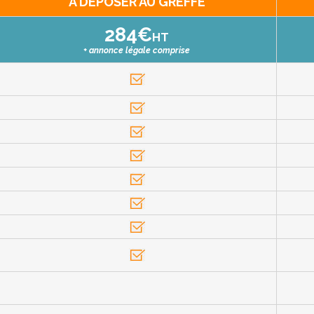
À DÉPOSER AU GREFFE
284€
HT
+ annonce légale comprise