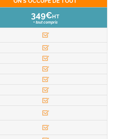
ON S'OCCUPE DE TOUT
349€
HT
+ tout compris